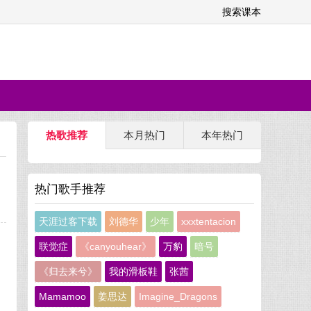
搜索课本
热歌推荐
本月热门
本年热门
热门歌手推荐
天涯过客下载
刘德华
少年
xxxtentacion
联觉症
《canyouhear》
万豹
暗号
《归去来兮》
我的滑板鞋
张茜
Mamamoo
姜思达
Imagine_Dragons