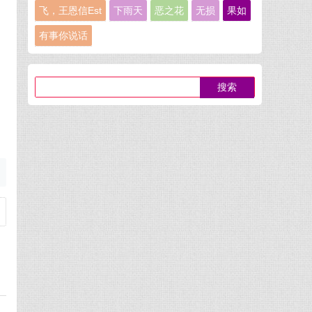
飞，王恩信Est
下雨天
恶之花
无损
果如
有事你说话