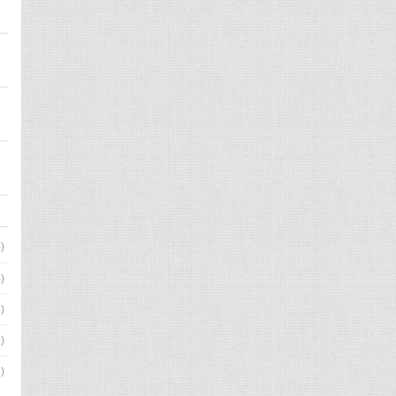
)
)
)
)
)