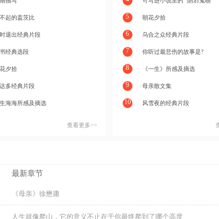
物描写
可写进小说里的 “阴邪鬼物”
5
不起的盖茨比
朝花夕拾
6
时退出经典片段
乌合之众经典片段
7
书经典选段
你听过最悲伤的故事是?
8
花夕拾
《一生》所感及摘选
9
达多经典片段
母亲散文集
10
生海海所感及摘选
风雪夜的经典片段
查看更多>>
最新章节
《母亲》徐懋庸
人生就像爬山，它的意义不止在于你最终爬到了哪个高度