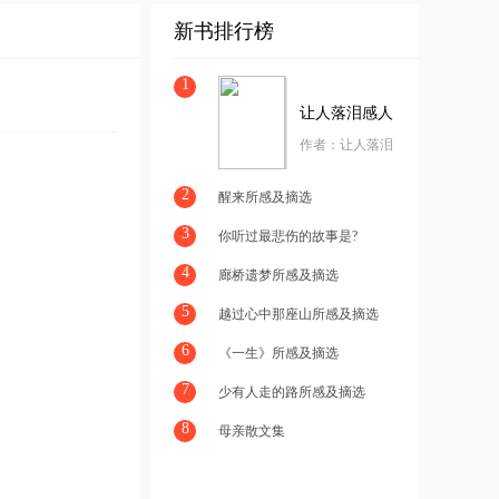
新书排行榜
1
让人落泪感人
的35篇故事
作者：
让人落泪
感人的35
篇故事
2
醒来所感及摘选
3
你听过最悲伤的故事是?
4
廊桥遗梦所感及摘选
5
越过心中那座山所感及摘选
6
《一生》所感及摘选
7
少有人走的路所感及摘选
8
母亲散文集