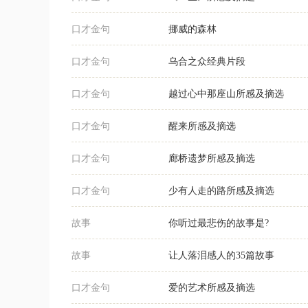
口才金句
挪威的森林
口才金句
乌合之众经典片段
口才金句
越过心中那座山所感及摘选
口才金句
醒来所感及摘选
口才金句
廊桥遗梦所感及摘选
口才金句
少有人走的路所感及摘选
故事
你听过最悲伤的故事是?
故事
让人落泪感人的35篇故事
口才金句
爱的艺术所感及摘选