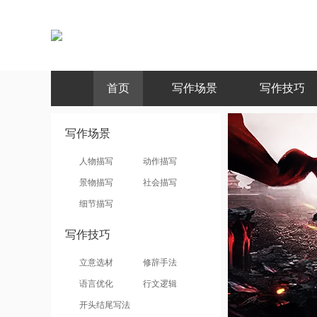
首页
写作场景
写作技巧
排行
文章
写作场景
人物描写
动作描写
景物描写
社会描写
细节描写
写作技巧
立意选材
修辞手法
语言优化
行文逻辑
开头结尾写法