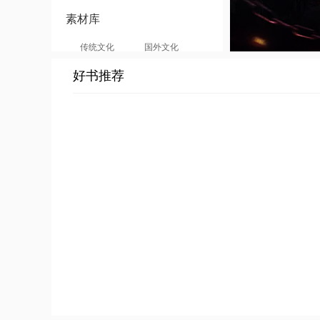
素材库
传统文化
国外文化
神话人物
鬼怪形象
好书推荐
武器素材
历史人物
文学著作
散文
现代诗歌
古诗词
文言文
书籍
词库
写作辞典
口才练习