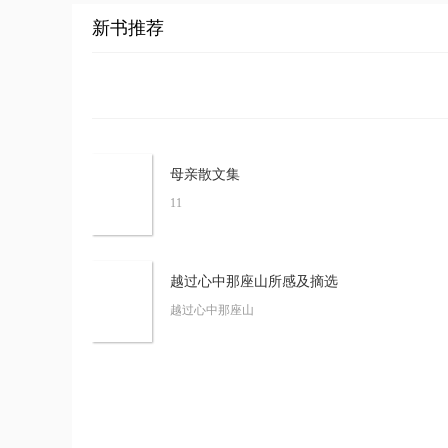
绕口令
发音练习
新书推荐
经典故事
口才金句
场景化话术
辩论练习
经典摘选
历史军事
经典文学
母亲散文集
玄幻仙侠
都市言情
11
江湖武侠
灵异悬疑
神话传说
科幻科技
越过心中那座山所感及摘选
文章
越过心中那座山
自媒体
故事