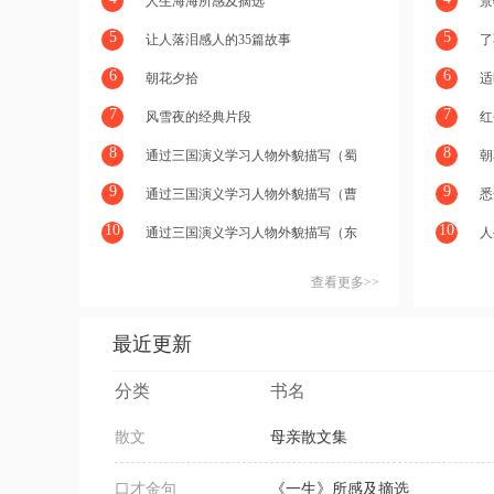
人生海海所感及摘选
景
5
5
让人落泪感人的35篇故事
了
6
6
朝花夕拾
适
7
7
风雪夜的经典片段
红
8
8
通过三国演义学习人物外貌描写（蜀
朝
汉）
9
9
通过三国演义学习人物外貌描写（曹
悉
魏）
10
10
通过三国演义学习人物外貌描写（东
人
吴）
查看更多>>
最近更新
分类
书名
散文
母亲散文集
口才金句
《一生》所感及摘选