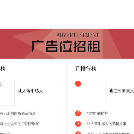
行榜
月排行榜
1
让人落泪感人
通过三国演义
的35篇故事
学习人物外貌
描写（蜀汉）
2
有人走的路所感及摘选
“虚空”的描写
3
写进小说里的 “阴邪鬼物”
让人落泪感人的35篇故事
4