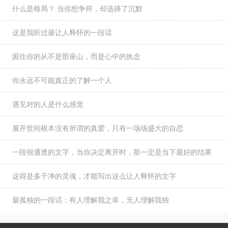
什么是格局？ 当你想争辩，却选择了沉默
这是我听过最让人释怀的一段话
困住你的从不是那座山，而是心中的执念
你永远不可能真正的了解一个人
遇见对的人是什么感觉
展开世间根本没有所谓的真爱，只有一场场盛大的自恋
一段很通透的文字，当你决定离开时，那一定是当下最好的结果
这得是多干净的灵魂，才能写出这么让人释怀的文字
最孤独的一段话：有人理解我之幸，无人理解我独