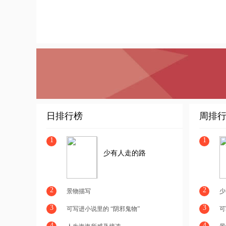
日排行榜
周排
1
1
少有人走的路
所感及摘选
2
2
景物描写
少
3
3
可写进小说里的 “阴邪鬼物”
可
4
4