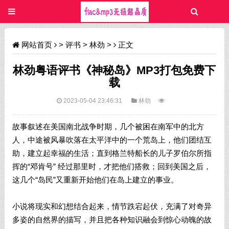
网站首页
>
评书
>
林劲
>
正文
林劲粤语评书《神秘岛》MP3打包免费下
载
2023-05-04 23:46:31
林劲
故事叙述在美国南北战争时期，几个被困在南军中的北方
人，中途被风暴吹落在太平洋中的一个荒岛上，他们团结互
助，建立起幸福的生活；直到格兰特船长的儿子罗伯尔所指
挥的“邓肯号” 经过那里时，才把他们搭救；回到美国之后，
这几个“岛民”又重新开始他们在岛上建立的事业。
小说将现实和幻想结合起来，情节跌宕起伏，充满了对奇异
多姿的自然界的描写，并且把各种知识融会到惊心动魄的故