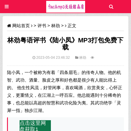
网站首页
>
评书
>
林劲
>
正文
林劲粤语评书《陆小凤》MP3打包免费下
载
2023-05-04 23:46:32
林劲
陆小凤，一个被称为有着「四条眉毛」的传奇人物。他的机
智、武功、酒量、脸皮之厚和好色都是很少有人能比得上
的。 他生性风流，好管闲事，喜欢喝酒，欣赏美女，心怀正
义，更重情义，在江湖上一呼百应。他总能遇到十分稀奇的
事，也总能以高超的智慧和武功化险为夷。其武功绝学「灵
犀一指」独步江湖。
点击这里网
盘获取1