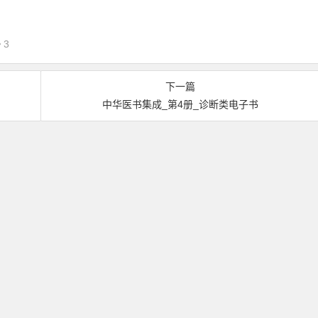
3
下一篇
中华医书集成_第4册_诊断类电子书