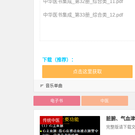
中华医书集成_第32册_综合类_11.pdf
中华医书集成_第33册_综合类_12.pdf
下载（推荐）：
点击这里获取
音乐单曲
电子书
中医
脏腑、气血津
传统中医
完整版请下载