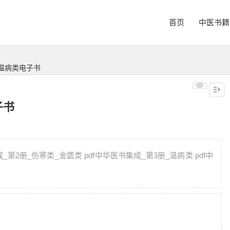
首页
中医书籍
_温病类电子书
子书
_第2册_伤寒类_金匮类 pdf中华医书集成_第3册_温病类 pdf中