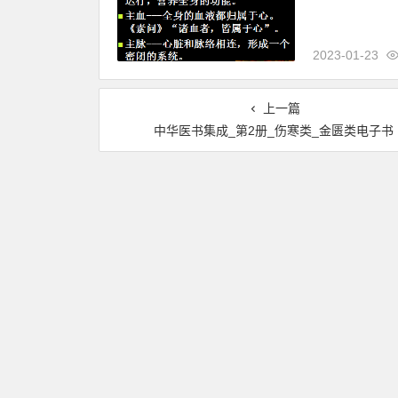
2023-01-23
上一篇
中华医书集成_第2册_伤寒类_金匮类电子书